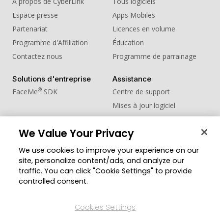
À propos de CyberLink
Tous logiciels
Espace presse
Apps Mobiles
Partenariat
Licences en volume
Programme d'Affiliation
Éducation
Contactez nous
Programme de parrainage
Solutions d'entreprise
Assistance
®
FaceMe
SDK
Centre de support
Mises à jour logiciel
Centre d'apprentissage
We Value Your Privacy
Communauté
Changer de région
We use cookies to improve your experience on our
Zone des Membres
site, personalize content/ads, and analyze our
Blog
traffic. You can click "Cookie Settings" to provide
controlled consent.
Suivez-nous
Cookies Settings