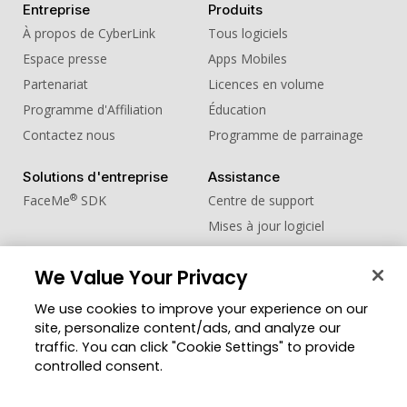
Entreprise
Produits
À propos de CyberLink
Tous logiciels
Espace presse
Apps Mobiles
Partenariat
Licences en volume
Programme d'Affiliation
Éducation
Contactez nous
Programme de parrainage
Solutions d'entreprise
Assistance
®
FaceMe
SDK
Centre de support
Mises à jour logiciel
Centre d'apprentissage
We Value Your Privacy
Communauté
Changer de région
We use cookies to improve your experience on our
Zone des Membres
site, personalize content/ads, and analyze our
Blog
traffic. You can click "Cookie Settings" to provide
controlled consent.
Suivez-nous