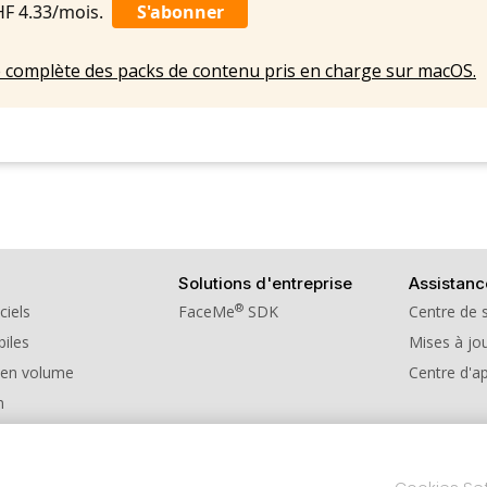
HF 4.33/mois.
S'abonner
ste complète des packs de contenu pris en charge sur macOS.
Solutions d'entreprise
Assistanc
®
ciels
FaceMe
SDK
Centre de 
iles
Mises à jou
 en volume
Centre d'a
n
e de parrainage