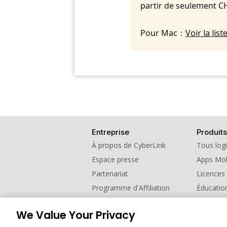
partir de seulement C
Pour Mac：
Voir la li
Entreprise
Produits
À propos de CyberLink
Tous logi
Espace presse
Apps Mob
Partenariat
Licences
Programme d'Affiliation
Éducatio
Contactez nous
Programm
We Value Your Privacy
Changer de région