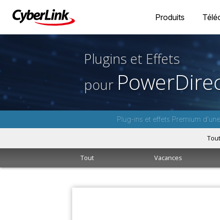
Produits
Télé
Plugins et Effets
PowerDirec
pour
Plug-ins et effets Premium d'un
Tou
Tout
Vacances