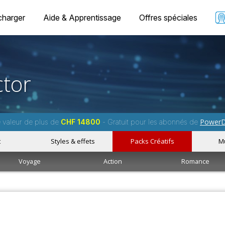
charger
Aide & Apprentissage
Offres spéciales
tor
PowerD
e valeur de plus de
CHF 14800
- Gratuit pour les abonnés de
t
Styles & effets
Packs Créatifs
M
Voyage
Action
Romance