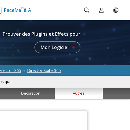
®
FaceMe
& AI
Trouver des Plugins et Effets pour
Mon Logiciel
irector 365
Director Suite 365
et
usique
Décoration
Autres