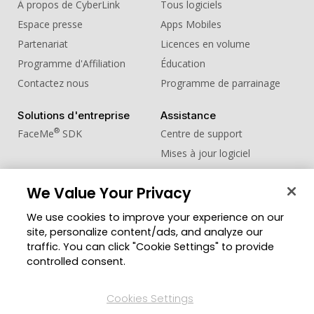
À propos de CyberLink
Tous logiciels
Espace presse
Apps Mobiles
Partenariat
Licences en volume
Programme d'Affiliation
Éducation
Contactez nous
Programme de parrainage
Solutions d'entreprise
Assistance
®
FaceMe
SDK
Centre de support
Mises à jour logiciel
Centre d'apprentissage
We Value Your Privacy
Communauté
Changer de région
We use cookies to improve your experience on our
Zone des Membres
site, personalize content/ads, and analyze our
Blog
traffic. You can click "Cookie Settings" to provide
controlled consent.
Suivez-nous
Cookies Settings