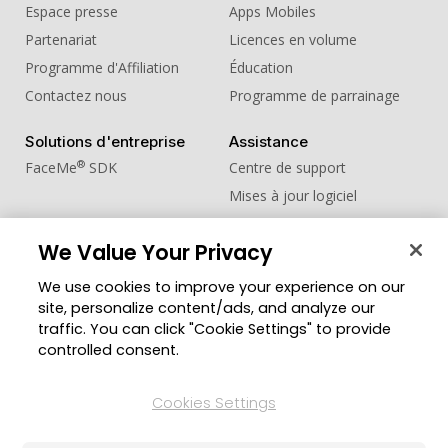
Espace presse
Apps Mobiles
Partenariat
Licences en volume
Programme d'Affiliation
Éducation
Contactez nous
Programme de parrainage
Solutions d'entreprise
Assistance
®
FaceMe
SDK
Centre de support
Mises à jour logiciel
Centre d'apprentissage
We Value Your Privacy
Communauté
Changer de région
We use cookies to improve your experience on our
Zone des Membres
site, personalize content/ads, and analyze our
Blog
traffic. You can click "Cookie Settings" to provide
controlled consent.
Suivez-nous
Cookies Settings
© Copyright 2026 Groupe CyberLink. Tous droits