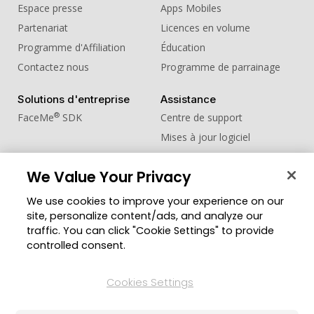
Espace presse
Apps Mobiles
Partenariat
Licences en volume
Programme d'Affiliation
Éducation
Contactez nous
Programme de parrainage
Solutions d'entreprise
Assistance
®
FaceMe
SDK
Centre de support
Mises à jour logiciel
Centre d'apprentissage
We Value Your Privacy
Communauté
Changer de région
We use cookies to improve your experience on our
Zone des Membres
site, personalize content/ads, and analyze our
Blog
traffic. You can click "Cookie Settings" to provide
controlled consent.
Suivez-nous
Cookies Settings
© Copyright 2026 Groupe CyberLink. Tous droits