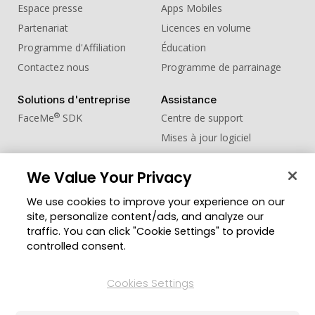
Espace presse
Apps Mobiles
Partenariat
Licences en volume
Programme d'Affiliation
Éducation
Contactez nous
Programme de parrainage
Solutions d'entreprise
Assistance
®
FaceMe
SDK
Centre de support
Mises à jour logiciel
Centre d'apprentissage
We Value Your Privacy
Communauté
Changer de région
We use cookies to improve your experience on our
Zone des Membres
site, personalize content/ads, and analyze our
Blog
traffic. You can click "Cookie Settings" to provide
controlled consent.
Suivez-nous
Cookies Settings
© Copyright 2026 Groupe CyberLink. Tous droits