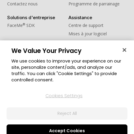
Contactez nous
Programme de parrainage
Solutions d'entreprise
Assistance
®
FaceMe
SDK
Centre de support
Mises à jour logiciel
Centre d'apprentissage
We Value Your Privacy
Communauté
Changer de région
We use cookies to improve your experience on our
Zone des Membres
site, personalize content/ads, and analyze our
Blog
traffic. You can click "Cookie Settings" to provide
controlled consent.
Suivez-nous
Cookies Settings
© Copyright 2026 Groupe CyberLink. Tous droits
Reject All
réservés.
Politique de confidentialité
Conditions d’utilisation
Paramètre des cookies
Accept Cookies