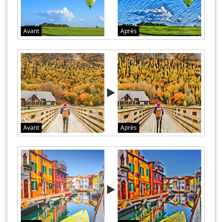
Avant
Après
Avant
Après