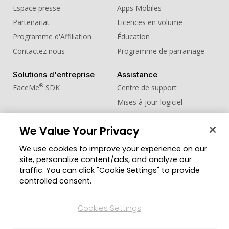
Espace presse
Apps Mobiles
Partenariat
Licences en volume
Programme d'Affiliation
Éducation
Contactez nous
Programme de parrainage
Solutions d'entreprise
Assistance
®
FaceMe
SDK
Centre de support
Mises à jour logiciel
Centre d'apprentissage
We Value Your Privacy
Communauté
Changer de région
We use cookies to improve your experience on our
Zone des Membres
site, personalize content/ads, and analyze our
Blog
traffic. You can click "Cookie Settings" to provide
controlled consent.
Suivez-nous
Cookies Settings
© Copyright 2026 Groupe CyberLink. Tous droits