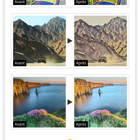
Avant
Après
Avant
Après
Avant
Après