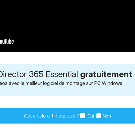
irector 365 Essential
gratuitement
éos avec le meilleur logiciel de montage sur PC Windows
Cet article a-t-il été utile ?
Oui
Non