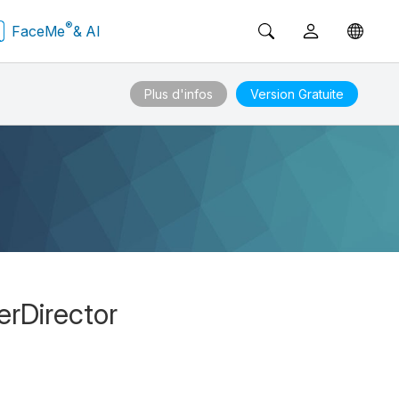
®
FaceMe
& AI
Plus d'infos
Version Gratuite
erDirector