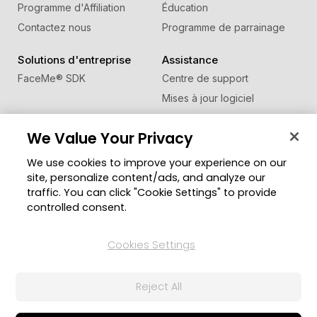
Programme d'Affiliation
Éducation
Contactez nous
Programme de parrainage
Solutions d'entreprise
Assistance
FaceMe
®
SDK
Centre de support
Mises à jour logiciel
Centre d'apprentissage
We Value Your Privacy
Communauté
Changer de région
We use cookies to improve your experience on our
Zone des Membres
site, personalize content/ads, and analyze our
Blog
traffic. You can click "Cookie Settings" to provide
controlled consent.
Suivez-nous
Cookies Settings
© Copyright 2026 Groupe CyberLink. Tous droits
Reject All
réservés.
Politique de confidentialité
Conditions d’utilisation