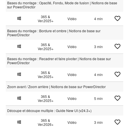
Bases du montage : Opacité, Fondu, Mode de fusion | Notions de base
sur PowerDirector
365 &
Vidéo
4 min
Ver.2025+
Bases du montage : Bordure et ombre | Notions de base sur
PowerDirector
365 &
Vidéo
3 min
Ver.2025+
Bases du montage : Recadrer et faire pivoter | Notions de base sur
PowerDirector
365 &
Vidéo
4 min
Ver.2025+
Zoom avant / Zoom arrière | Notions de base sur PowerDirector
365 &
Vidéo
5 min
Ver.2025+
Découpe et découpe multiple : Guide New UI (v24.3+)
365 &
Vidéo
3 min
Ver.2026+