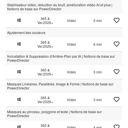
Stabilisateur vidéo, réduction du bruit, amélioration vidéo AI et plus |
Notions de base sur PowerDirector
365 &
Vidéo
5 min
Ver.2026+
Ajustement des couleurs
365 &
Vidéo
6 min
Ver.2026+
Incrustation & Suppression d’Arrière-Plan par IA | Notions de base sur
PowerDirector
365 &
Vidéo
3 min
Ver.2026+
Masques Linéaires, Parallèles, Image & Forme | Notions de base sur
PowerDirector
365 &
Vidéo
3 min
Ver.2026+
Masques au pinceau, polygone et texte | Notions de base sur
PowerDirector
365 &
Vidéo
4 min