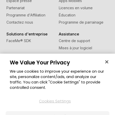
Espace presse
Apps Mobiles
Partenariat
Licences en volume
Programme d'Affiliation
Éducation
Contactez nous
Programme de parrainage
Solutions d'entreprise
Assistance
FaceMe
®
SDK
Centre de support
Mises à jour logiciel
Centre d'apprentissage
We Value Your Privacy
Communauté
Changer de région
We use cookies to improve your experience on our
Zone des Membres
site, personalize content/ads, and analyze our
Blog
traffic. You can click "Cookie Settings" to provide
controlled consent.
Suivez-nous
Cookies Settings
© Copyright 2026 Groupe CyberLink. Tous droits