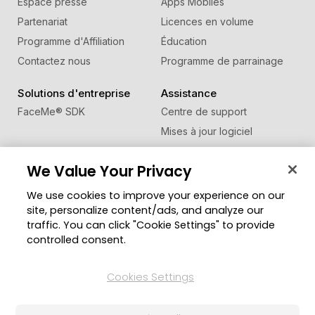
Espace presse
Apps Mobiles
Partenariat
Licences en volume
Programme d'Affiliation
Éducation
Contactez nous
Programme de parrainage
Solutions d'entreprise
Assistance
FaceMe
®
SDK
Centre de support
Mises à jour logiciel
Centre d'apprentissage
We Value Your Privacy
Communauté
Changer de région
We use cookies to improve your experience on our
Zone des Membres
site, personalize content/ads, and analyze our
Blog
traffic. You can click "Cookie Settings" to provide
controlled consent.
Suivez-nous
Cookies Settings
© Copyright 2026 Groupe CyberLink. Tous droits