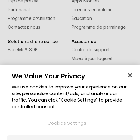
Espace presse
Apps Mobiles
Partenariat
Licences en volume
Programme d'Affiliation
Éducation
Contactez nous
Programme de parrainage
Solutions d'entreprise
Assistance
FaceMe
®
SDK
Centre de support
Mises à jour logiciel
Centre d'apprentissage
We Value Your Privacy
Communauté
Changer de région
We use cookies to improve your experience on our
Zone des Membres
site, personalize content/ads, and analyze our
Blog
traffic. You can click "Cookie Settings" to provide
controlled consent.
Suivez-nous
Cookies Settings
© Copyright 2026 Groupe CyberLink. Tous droits