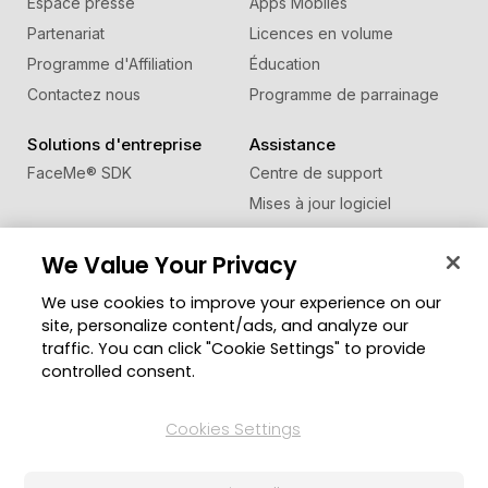
Espace presse
Apps Mobiles
Partenariat
Licences en volume
Programme d'Affiliation
Éducation
Contactez nous
Programme de parrainage
Solutions d'entreprise
Assistance
FaceMe
®
SDK
Centre de support
Mises à jour logiciel
Centre d'apprentissage
We Value Your Privacy
Communauté
Changer de région
We use cookies to improve your experience on our
Zone des Membres
site, personalize content/ads, and analyze our
Blog
traffic. You can click "Cookie Settings" to provide
controlled consent.
Suivez-nous
Cookies Settings
© Copyright 2026 Groupe CyberLink. Tous droits