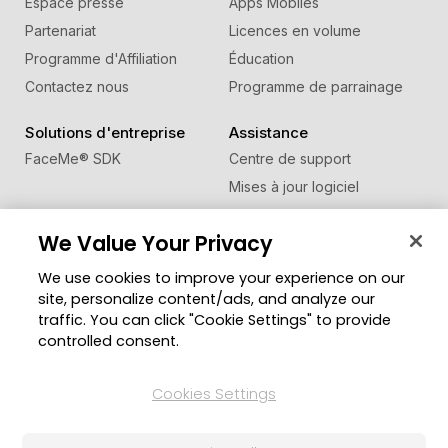
Espace presse
Apps Mobiles
Partenariat
Licences en volume
Programme d'Affiliation
Éducation
Contactez nous
Programme de parrainage
Solutions d'entreprise
Assistance
FaceMe
®
SDK
Centre de support
Mises à jour logiciel
Centre d'apprentissage
We Value Your Privacy
Communauté
Changer de région
We use cookies to improve your experience on our
Zone des Membres
site, personalize content/ads, and analyze our
Blog
traffic. You can click "Cookie Settings" to provide
controlled consent.
Suivez-nous
Cookies Settings
© Copyright 2026 Groupe CyberLink. Tous droits