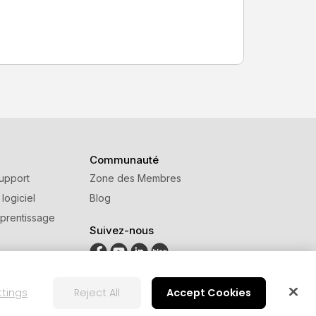
Communauté
upport
Zone des Membres
 logiciel
Blog
prentissage
Suivez-nous
ttings
Reject All
Accept Cookies
ion
Paramètre des cookies