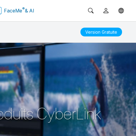
®
FaceMe
& AI
Version Gratuite
roduits CyberLink