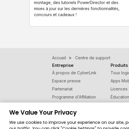
montage, des tutoriels PowerDirector et des
mises à jour sur les dernières fonctionnalités,
concours et cadeaux !
Accueil
Centre de support
Entreprise
Produits
À propos de CyberLink
Tous logi
Espace presse
Apps Mob
Partenariat
Licences
Programme d'Affiliation
Éducatio
Contactez nous
Programm
We Value Your Privacy
Changer de région
We use cookies to improve your experience on our site, 
© Copyright 2026 Groupe CyberLink. Tous droi
our traffic. You can click "Cookie Settings" to provide con