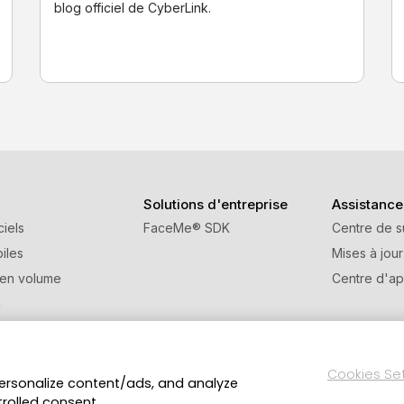
blog officiel de CyberLink.
Solutions d'entreprise
Assistance
ciels
FaceMe
®
SDK
Centre de s
iles
Mises à jour
 en volume
Centre d'ap
n
e de parrainage
Cookies Se
personalize content/ads, and analyze
Politique de confidentialité
Conditions d’utilisat
ts réservés.
trolled consent.