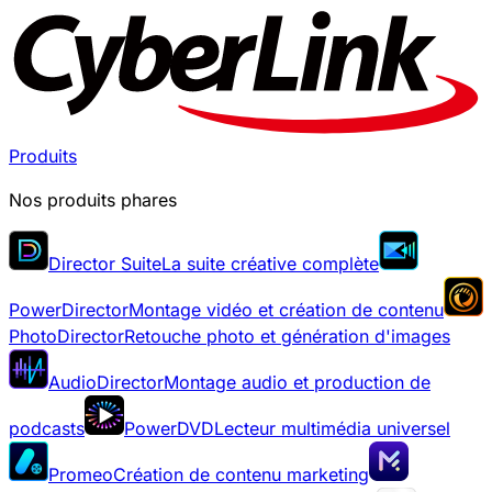
Produits
Nos produits phares
Director Suite
La suite créative complète
PowerDirector
Montage vidéo et création de contenu
PhotoDirector
Retouche photo et génération d'images
AudioDirector
Montage audio et production de
podcasts
PowerDVD
Lecteur multimédia universel
Promeo
Création de contenu marketing