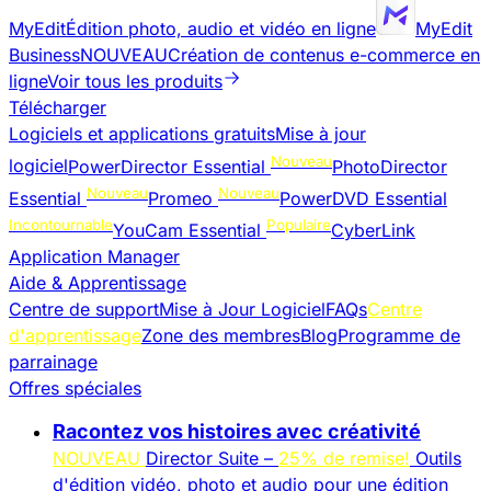
MyEdit
Édition photo, audio et vidéo en ligne
MyEdit
Business
NOUVEAU
Création de contenus e-commerce en
ligne
Voir tous les produits
Télécharger
Logiciels et applications gratuits
Mise à jour
Nouveau
logiciel
PowerDirector Essential
PhotoDirector
Nouveau
Nouveau
Essential
Promeo
PowerDVD Essential
Incontournable
Populaire
YouCam Essential
CyberLink
Application Manager
Aide & Apprentissage
Centre de support
Mise à Jour Logiciel
FAQs
Centre
d'apprentissage
Zone des membres
Blog
Programme de
parrainage
Offres spéciales
Racontez vos histoires avec créativité
NOUVEAU
Director Suite –
25% de remise!
Outils
d'édition vidéo, photo et audio pour une édition