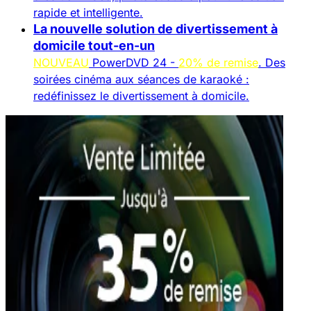
rapide et intelligente.
La nouvelle solution de divertissement à
domicile tout-en-un
NOUVEAU
PowerDVD 24 -
20% de remise
. Des
soirées cinéma aux séances de karaoké :
redéfinissez le divertissement à domicile.