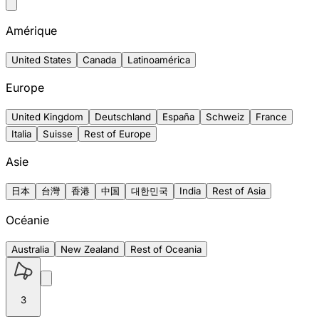
Amérique
United States
Canada
Latinoamérica
Europe
United Kingdom
Deutschland
España
Schweiz
France
Italia
Suisse
Rest of Europe
Asie
日本
台灣
香港
中国
대한민국
India
Rest of Asia
Océanie
Australia
New Zealand
Rest of Oceania
3