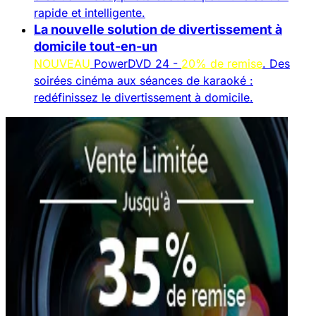
rapide et intelligente.
La nouvelle solution de divertissement à
domicile tout-en-un
NOUVEAU
PowerDVD 24 -
20% de remise
. Des
soirées cinéma aux séances de karaoké :
redéfinissez le divertissement à domicile.