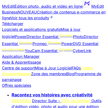
MyEdit
Édition photo, audio et vidéo en ligne
MyEdit
Business
NOUVEAU
Création de contenus e-commerce en
ligne
Voir tous les produits
Télécharger
Logiciels et applications gratuits
Mise à jour
Nouveau
logiciel
PowerDirector Essential
PhotoDirector
Nouveau
Nouveau
Essential
Promeo
PowerDVD Essential
Incontournable
Populaire
YouCam Essential
CyberLink
Application Manager
Aide & Apprentissage
Centre de support
Mise à Jour Logiciel
FAQs
Centre
d'apprentissage
Zone des membres
Blog
Programme de
parrainage
Offres spéciales
Racontez vos histoires avec créativité
NOUVEAU
Director Suite –
25% de remise!
Outils
d'édition vidéo, photo et audio pour une édition