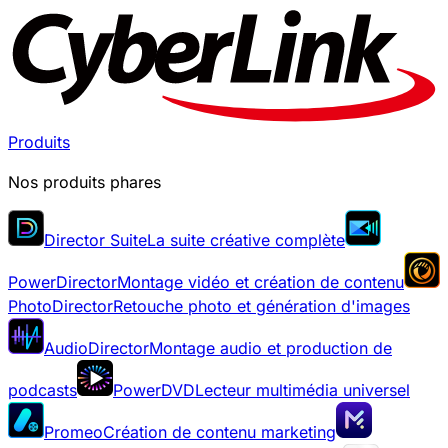
Produits
Nos produits phares
Director Suite
La suite créative complète
PowerDirector
Montage vidéo et création de contenu
PhotoDirector
Retouche photo et génération d'images
AudioDirector
Montage audio et production de
podcasts
PowerDVD
Lecteur multimédia universel
Promeo
Création de contenu marketing