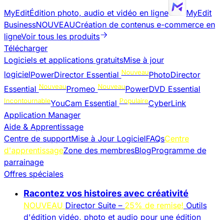
MyEdit
Édition photo, audio et vidéo en ligne
MyEdit
Business
NOUVEAU
Création de contenus e-commerce en
ligne
Voir tous les produits
Télécharger
Logiciels et applications gratuits
Mise à jour
Nouveau
logiciel
PowerDirector Essential
PhotoDirector
Nouveau
Nouveau
Essential
Promeo
PowerDVD Essential
Incontournable
Populaire
YouCam Essential
CyberLink
Application Manager
Aide & Apprentissage
Centre de support
Mise à Jour Logiciel
FAQs
Centre
d'apprentissage
Zone des membres
Blog
Programme de
parrainage
Offres spéciales
Racontez vos histoires avec créativité
NOUVEAU
Director Suite –
25% de remise!
Outils
d'édition vidéo, photo et audio pour une édition