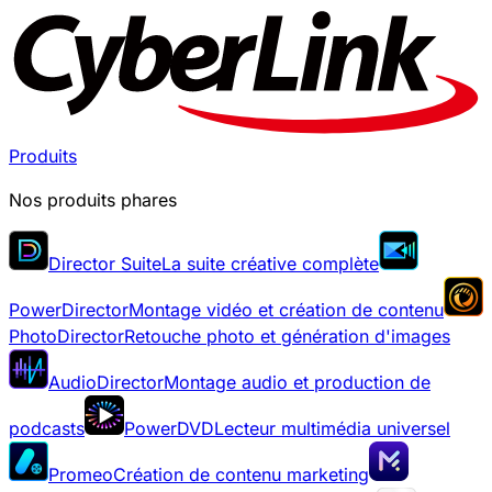
Produits
Nos produits phares
Director Suite
La suite créative complète
PowerDirector
Montage vidéo et création de contenu
PhotoDirector
Retouche photo et génération d'images
AudioDirector
Montage audio et production de
podcasts
PowerDVD
Lecteur multimédia universel
Promeo
Création de contenu marketing