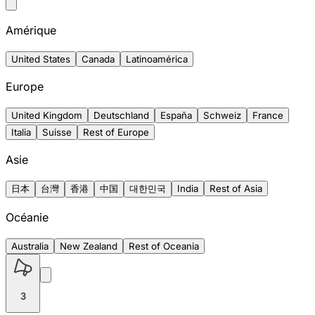
Amérique
United States
Canada
Latinoamérica
Europe
United Kingdom
Deutschland
España
Schweiz
France
Italia
Suisse
Rest of Europe
Asie
日本
台灣
香港
中国
대한민국
India
Rest of Asia
Océanie
Australia
New Zealand
Rest of Oceania
3