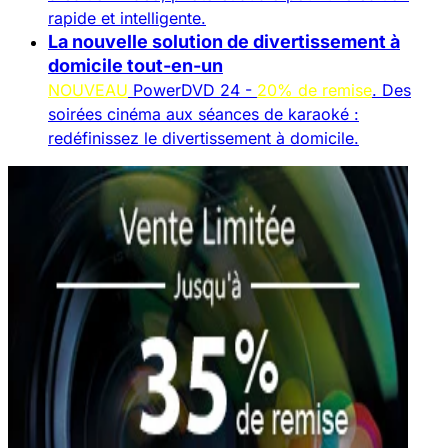
rapide et intelligente.
La nouvelle solution de divertissement à
domicile tout-en-un
NOUVEAU
PowerDVD 24 -
20% de remise
. Des
soirées cinéma aux séances de karaoké :
redéfinissez le divertissement à domicile.