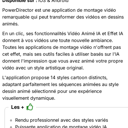
PowerDirector
Meilleure App de Montage Vidéo
Version Gratuite
Téléchargement Sécurisé
Besoin de la version bureau sur Windows ou MacOS?
Téléchargez-la gratuitement
.
Note globale :
9.5/10
Fonctionnalités puissantes :
9/10