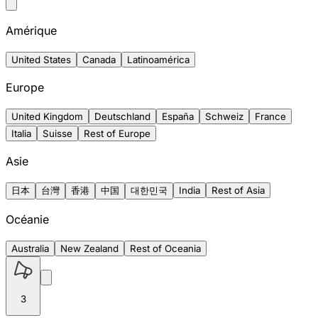
Amérique
United States
Canada
Latinoamérica
Europe
United Kingdom
Deutschland
España
Schweiz
France
Italia
Suisse
Rest of Europe
Asie
日本
台灣
香港
中国
대한민국
India
Rest of Asia
Océanie
Australia
New Zealand
Rest of Oceania
3