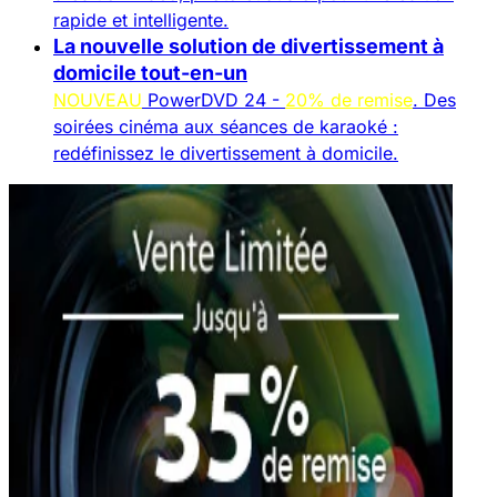
rapide et intelligente.
La nouvelle solution de divertissement à
domicile tout-en-un
NOUVEAU
PowerDVD 24 -
20% de remise
. Des
soirées cinéma aux séances de karaoké :
redéfinissez le divertissement à domicile.