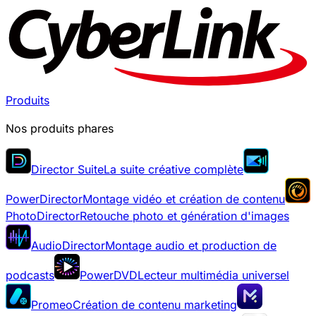
Produits
Nos produits phares
Director Suite
La suite créative complète
PowerDirector
Montage vidéo et création de contenu
PhotoDirector
Retouche photo et génération d'images
AudioDirector
Montage audio et production de
podcasts
PowerDVD
Lecteur multimédia universel
Promeo
Création de contenu marketing