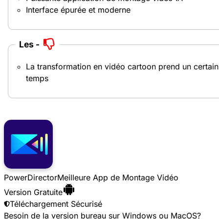
Outil Vidéo Cartoon :
9.5/10
Disponible sur :
iOS
&
Android
PowerDirector est une application de montage vidéo
remarquable qui peut transformer des vidéos en dessins
animés.
En un clic, ses fonctionnalités Vidéo Animé IA et Effet IA
donnent à vos vidéos une toute nouvelle ambiance.
Toutes les applications de montage vidéo n'offrent pas
cet effet, mais ses outils faciles à utiliser basés sur l'IA
donnent l'impression que vous avez animé votre propre
vidéo avec un style artistique original.
L'application propose 14 styles cartoon distincts,
adaptant parfaitement les séquences animées au style
dessin animé sélectionné pour une expérience
visuellement dynamique.
Les +