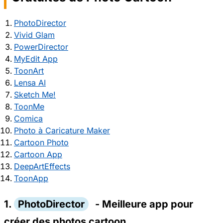
PhotoDirector
Vivid Glam
PowerDirector
MyEdit App
ToonArt
Lensa AI
Sketch Me!
ToonMe
Comica
Photo à Caricature Maker
Cartoon Photo
Cartoon App
DeepArtEffects
ToonApp
1.
PhotoDirector
- Meilleure app pour
créer des photos cartoon