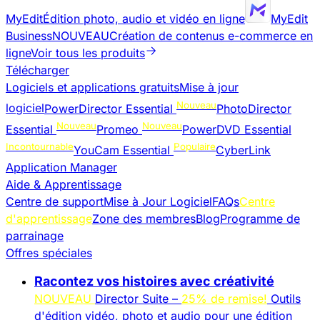
MyEdit
Édition photo, audio et vidéo en ligne
MyEdit
Business
NOUVEAU
Création de contenus e-commerce en
ligne
Voir tous les produits
Télécharger
Logiciels et applications gratuits
Mise à jour
Nouveau
logiciel
PowerDirector Essential
PhotoDirector
Nouveau
Nouveau
Essential
Promeo
PowerDVD Essential
Incontournable
Populaire
YouCam Essential
CyberLink
Application Manager
Aide & Apprentissage
Centre de support
Mise à Jour Logiciel
FAQs
Centre
d'apprentissage
Zone des membres
Blog
Programme de
parrainage
Offres spéciales
Racontez vos histoires avec créativité
NOUVEAU
Director Suite –
25% de remise!
Outils
d'édition vidéo, photo et audio pour une édition