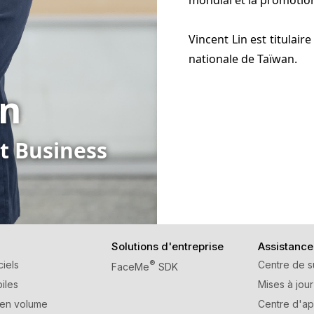
mondial et la promoti
Vincent Lin est titulair
nationale de Taïwan.
in
st Business
Solutions d'entreprise
Assistance
ciels
®
Centre de s
FaceMe
SDK
iles
Mises à jour
 en volume
Centre d'ap