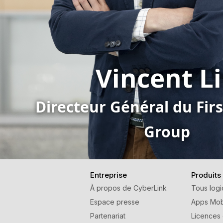
Vincent L
Directeur Général du Fir
Group
Entreprise
Produits
À propos de CyberLink
Tous logi
Espace presse
Apps Mob
Partenariat
Licences