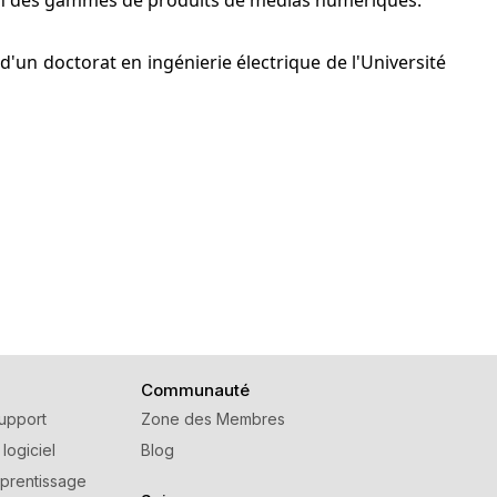
on des gammes de produits de médias numériques.
e d'un doctorat en ingénierie électrique de l'Université
Communauté
upport
Zone des Membres
 logiciel
Blog
prentissage