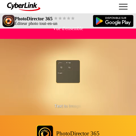
PhotoDirector 365
Éditeur photo tout-en-un
Vue d'ensemble
PhotoDirector 365