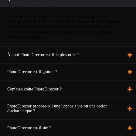
PhotoDirector est un logiciel de retouche photo avancé basé sur
l'intelligence artificielle générative. Il vous permet de créer, d'améliorer et
de transformer des images grâce à des outils intuitifs. Adapté aux
débutants comme aux utilisateurs expérimentés. Disponible pour
Windows et macOS.
À quoi PhotoDirector est-il le plus utile ?
PhotoDirector est-il gratuit ?
Combien coûte PhotoDirector ?
PhotoDirector propose-t-il une licence à vie ou une option
d'achat unique ?
PhotoDirector est-il sûr ?