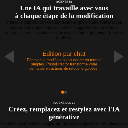
AGENTS IA
Une IA qui travaille avec vous
à chaque étape de la modification
Prenez le contrôle de vos modifications grâce à une conversation
simple. Les actions rapides peuvent suggérer des corrections
courantes ; vous décidez ensuite ce qu’il faut appliquer, affiner ou
modifier.
Édition par chat
Décrivez la modification souhaitée en termes
simples. PhotoDirector transforme votre
demande en actions de retouche guidées.
IA GÉNÉRATIVE
Créez, remplacez et restylez avec l'IA
générative
Générez de nouvelles images, animez des images fixes, remplacez des