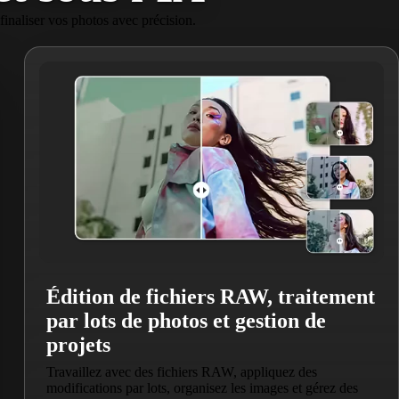
inaliser vos photos avec précision.
Édition de fichiers RAW, traitement
par lots de photos et gestion de
projets
Travaillez avec des fichiers RAW, appliquez des
modifications par lots, organisez les images et gérez des