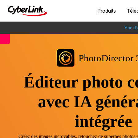
Produits
Télé
Vue d'
PhotoDirector 
Éditeur photo c
avec IA génér
intégrée
Créez des images incroyables, retouchez de superbes photos e