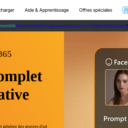
charger
Aide & Apprentissage
Offres spéciales
ensemble
Fonctionnalités
Comparaison
Ressources Créatives
Nouveautés
365
omplet
ative
t générez des œuvres d'art