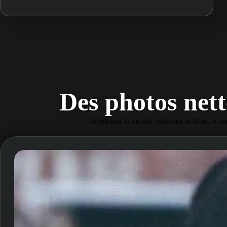
Des photos nette
Améliorez la netteté, réduisez le bruit, acce