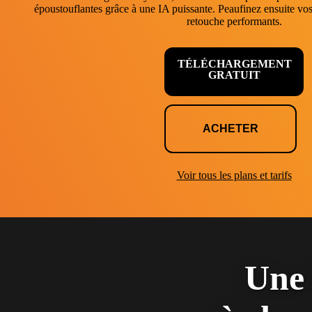
époustouflantes grâce à une IA puissante. Peaufinez ensuite vos
retouche performants.
TÉLÉCHARGEMENT
GRATUIT
ACHETER
Voir tous les plans et tarifs
Une 