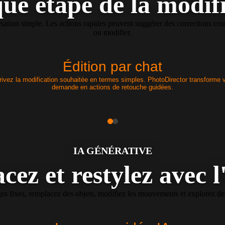
ue étape de la modif
ation simple. Les actions rapides peuvent suggérer des corrections coura
ou modifier.
Édition par chat
ivez la modification souhaitée en termes simples. PhotoDirector transforme 
demande en actions de retouche guidées.
IA GÉNÉRATIVE
cez et restylez avec l
 fixes, remplacez des objets, modifiez les mouvements et explorez des st