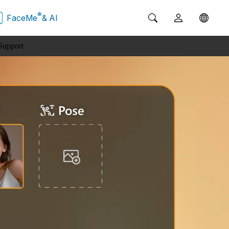
®
FaceMe
& AI
Support
Apprentissage
Spécifications