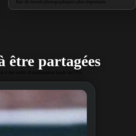
flux de travail photographiques plus importants.
 à être partagées
ce à des outils d'amélioration basés sur l'IA.