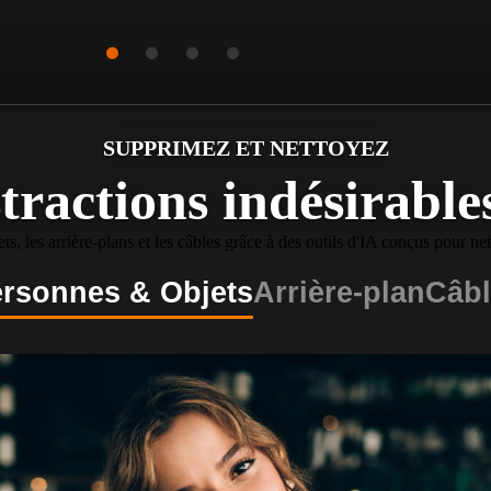
SUPPRIMEZ ET NETTOYEZ
stractions indésirable
ts, les arrière-plans et les câbles grâce à des outils d'IA conçus pour ne
rsonnes & Objets
Arrière-plan
Câbl