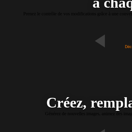
à chaq
Prenez le contrôle de vos modifications grâce à une convers
Décr
Créez, rempla
Générez de nouvelles images, animez des images