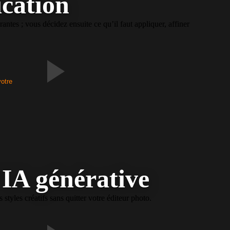
ication
ntes ; vous décidez ensuite ce qu’il faut appliquer, affiner
votre
'IA générative
yles créatifs sans quitter votre éditeur photo.