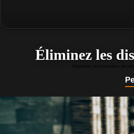
Éliminez les di
Supprimez les personnes, les obje
Pe