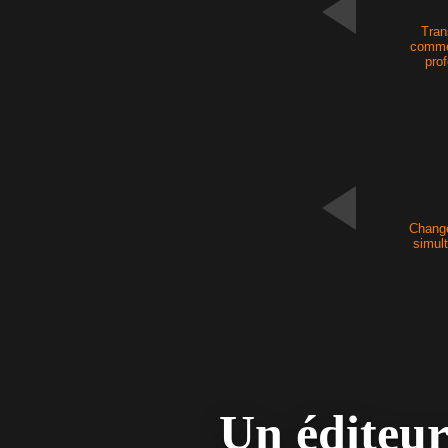
Tran
comme 
pro
Nouveau
Change
simul
Un éditeur