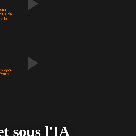
sion,
plus de
r le
s
visages
èbres.
t sous l'IA