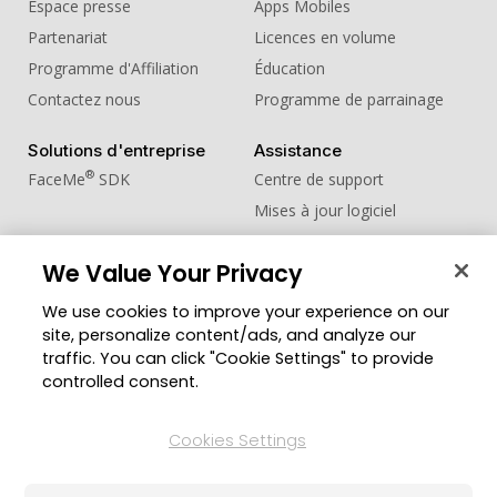
Espace presse
Apps Mobiles
Partenariat
Licences en volume
Programme d'Affiliation
Éducation
Contactez nous
Programme de parrainage
Solutions d'entreprise
Assistance
®
FaceMe
SDK
Centre de support
Mises à jour logiciel
Centre d'apprentissage
We Value Your Privacy
Communauté
Changer de région
We use cookies to improve your experience on our
Zone des Membres
site, personalize content/ads, and analyze our
Blog
traffic. You can click "Cookie Settings" to provide
controlled consent.
Suivez-nous
Cookies Settings
© Copyright 2026 Groupe CyberLink. Tous droits