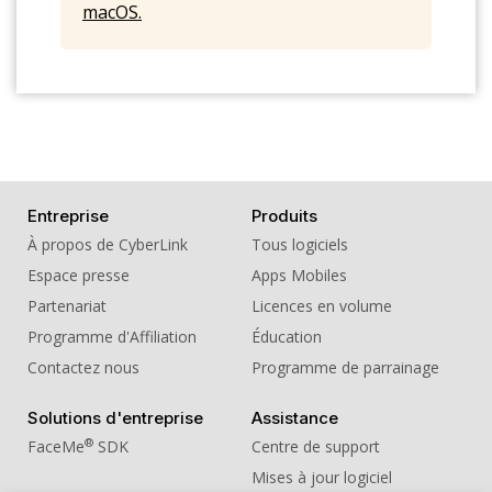
macOS.
16. Sound Effect - Sweeping01
17. Sound Effect - Sweeping02
18. Sound Effect - Sweeping03
19. Sound Effect - Sweeping04
20. Sound Effect - Water Boiler Cooking
Sequence
Entreprise
Produits
À propos de CyberLink
Tous logiciels
Espace presse
Apps Mobiles
Partenariat
Licences en volume
Programme d'Affiliation
Éducation
Contactez nous
Programme de parrainage
Solutions d'entreprise
Assistance
®
FaceMe
SDK
Centre de support
Mises à jour logiciel