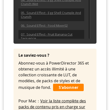
04. Sound Effect - Egg Shell Crumple And
Crunch Wet
05. Sound Effect - Egg Shell Crumple And
Crunch
06. Sound Effect - Food Mixer02
07. Sound Effect - Fruit Banana Cut
Sequence
08. Sound Effect - Gas Hob
Le saviez-vous ?
09. Sound Effect - Gas Ignition
Abonnez-vous à PowerDirector 365 et
10. Sound Effect - Kitchen Lighter
obtenez un accès illimité à une
11. Sound Effect - Lemonade Fizz
collection croissante de LUT, de
modèles, de packs de styles et de
12. Sound Effect - Olive Oil Glug
musique de fond.
S'abonner
13. Sound Effect - Pour Water In Hot Pan
14. Sound Effect - Pouring Cuppa
Pour Mac：
Voir la liste complète des
packs de contenu pris en charge sur
15. Sound Effect - Spoon & Cup