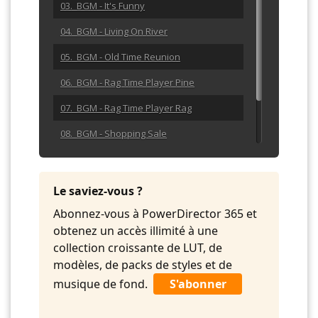
03. BGM - It's Funny
04. BGM - Living On River
05. BGM - Old Time Reunion
06. BGM - Rag Time Player Pine
07. BGM - Rag Time Player Rag
08. BGM - Shopping Sale
09. BGM - Spin Bottle
10. BGM - Wilder Aisles
Le saviez-vous ?
Abonnez-vous à PowerDirector 365 et
obtenez un accès illimité à une
collection croissante de LUT, de
modèles, de packs de styles et de
musique de fond.
S'abonner