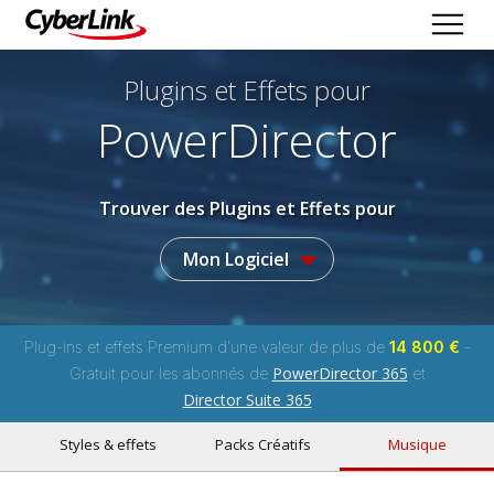
Plugins et Effets
pour
PowerDirector
Trouver des Plugins et Effets pour
Mon Logiciel
Plug-ins et effets Premium d'une valeur de plus de
14 800 €
-
PowerDirector 365
Gratuit pour les abonnés de
et
Director Suite 365
Styles & effets
Packs Créatifs
Musique