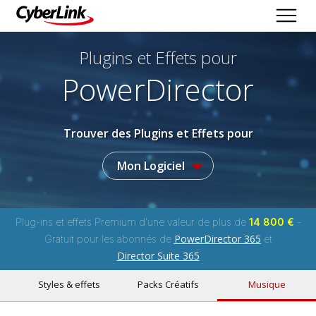
Plugins et Effets
pour
PowerDirector
Trouver des Plugins et Effets pour
Mon Logiciel
Plug-ins et effets Premium d'une valeur de plus de
14 800 €
-
PowerDirector 365
Gratuit pour les abonnés de
et
Director Suite 365
Styles & effets
Packs Créatifs
Musique