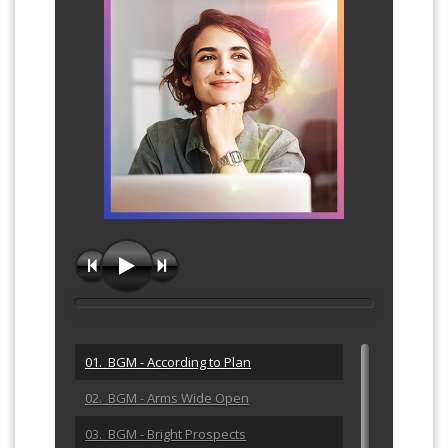
01. BGM - According to Plan
02. BGM - Arms Wide Open
03. BGM - Bright Prospects