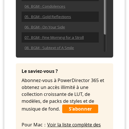
04. BGM - Condolences
05. BGM - Gold Reflections
06. BGM - On Your Side
07. BGM - Fine Morning for a Stroll
08. BGM - Subtext of A Smile
09. BGM - Urban Dwellers
10. BGM - We Can Do It
Le saviez-vous ?
Abonnez-vous à PowerDirector 365 et
obtenez un accès illimité à une
collection croissante de LUT, de
modèles, de packs de styles et de
musique de fond.
S'abonner
Pour Mac：
Voir la liste complète des