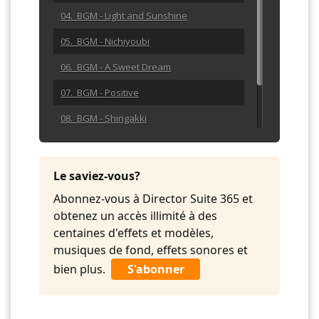
04. BGM - Light and Sunshine
05. BGM - Nichiyoubi
06. BGM - A Sweet Dream
07. BGM - Positive
08. BGM - Shingakki
09. BGM - Simple Life
10. BGM - Prairie Bound
Le saviez-vous?
Abonnez-vous à Director Suite 365 et
obtenez un accès illimité à des
centaines d'effets et modèles,
musiques de fond, effets sonores et
bien plus.
S'abonner