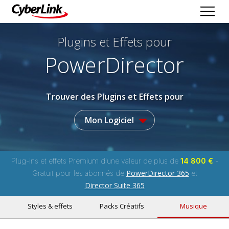
Plugins et Effets
pour
PowerDirector
Trouver des Plugins et Effets pour
Mon Logiciel
Plug-ins et effets Premium d'une valeur de plus de
14 800 €
-
PowerDirector 365
Gratuit pour les abonnés de
et
Director Suite 365
Styles & effets
Packs Créatifs
Musique