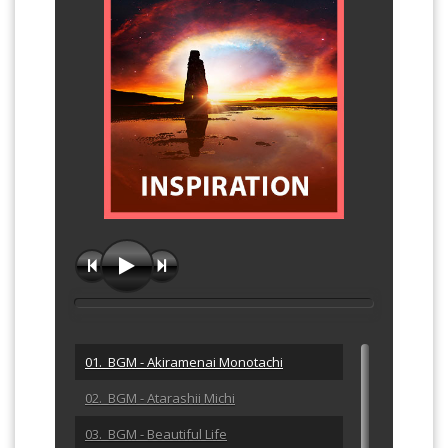
01. BGM - Akiramenai Monotachi
02. BGM - Atarashii Michi
03. BGM - Beautiful Life