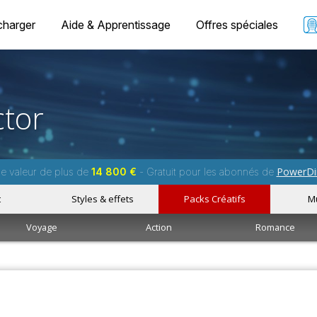
charger
Aide & Apprentissage
Offres spéciales
tor
PowerDi
ne valeur de plus de
14 800 €
- Gratuit pour les abonnés de
t
Styles & effets
Packs Créatifs
M
Voyage
Action
Romance