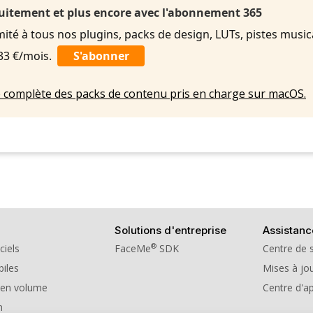
uitement et plus encore avec l'abonnement 365
imité à tous nos plugins, packs de design, LUTs, pistes music
,33 €/mois.
S'abonner
ste complète des packs de contenu pris en charge sur macOS.
Solutions d'entreprise
Assistanc
®
ciels
FaceMe
SDK
Centre de 
iles
Mises à jou
 en volume
Centre d'a
n