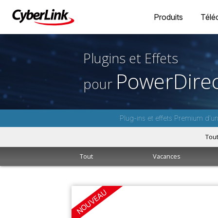
Produits
Télé
Plugins et Effets
PowerDirec
pour
Plug-ins et effets Premium d'u
Tou
Tout
Vacances
NOUVEAU