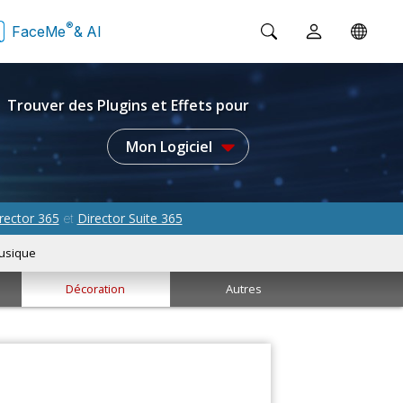
®
FaceMe
& AI
Trouver des Plugins et Effets pour
Mon Logiciel
rector 365
Director Suite 365
et
usique
Décoration
Autres