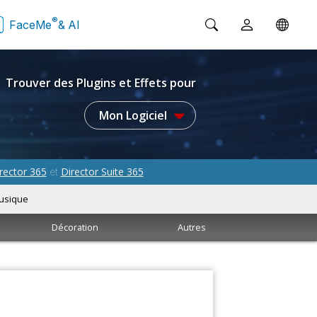
®
FaceMe
& AI
Trouver des Plugins et Effets pour
Mon Logiciel
rector 365
Director Suite 365
et
usique
Décoration
Autres