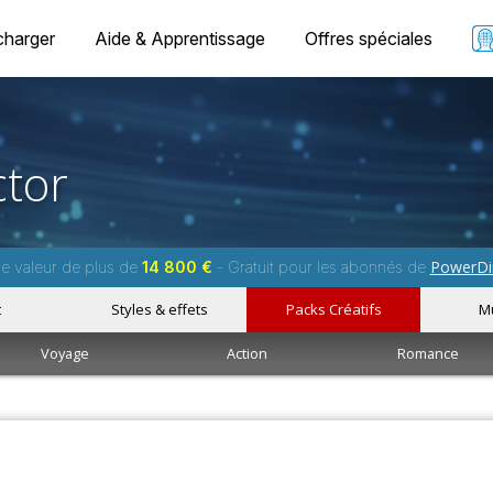
charger
Aide & Apprentissage
Offres spéciales
tor
PowerDi
ne valeur de plus de
14 800 €
- Gratuit pour les abonnés de
t
Styles & effets
Packs Créatifs
M
Voyage
Action
Romance