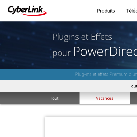
Produits
Télé
Plugins et Effets
PowerDirec
pour
Plug-ins et effets Premium d'u
Tou
Tout
Vacances