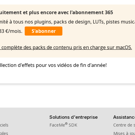
uitement et plus encore avec l'abonnement 365
imité à tous nos plugins, packs de design, LUTs, pistes music
,33 €/mois.
S'abonner
ste complète des packs de contenu pris en charge sur macOS.
ection d'effets pour vos vidéos de fin d'année!
Solutions d'entreprise
Assistanc
®
ciels
FaceMe
SDK
Centre de 
iles
Mises à jou