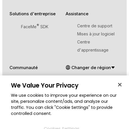
Solutions d'entreprise
Assistance
®
Centre de support
FaceMe
SDK
Mises à jour logiciel
Centre
d'apprentissage
Communauté
Changer de région
Zone des Membres
We Value Your Privacy
Blog
We use cookies to improve your experience on our
Suivez-nous
site, personalize content/ads, and analyze our
traffic. You can click "Cookie Settings" to provide
controlled consent.
Cookies Settings