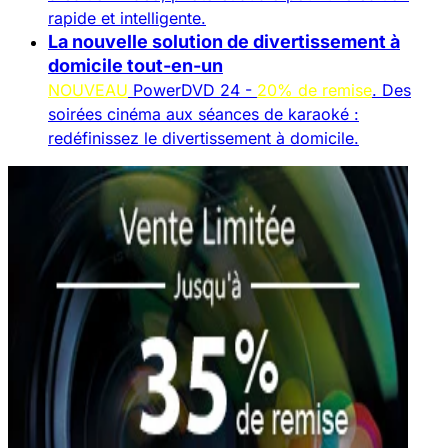
rapide et intelligente.
La nouvelle solution de divertissement à
domicile tout-en-un
NOUVEAU
PowerDVD 24 -
20% de remise
. Des
soirées cinéma aux séances de karaoké :
redéfinissez le divertissement à domicile.