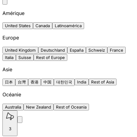
Amérique
United States
Canada
Latinoamérica
Europe
United Kingdom
Deutschland
España
Schweiz
France
Italia
Suisse
Rest of Europe
Asie
日本
台灣
香港
中国
대한민국
India
Rest of Asia
Océanie
Australia
New Zealand
Rest of Oceania
3