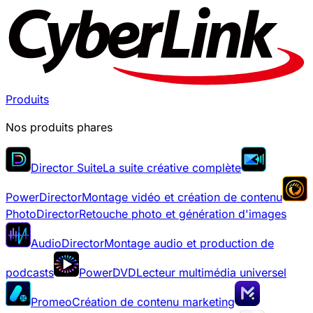
Produits
Nos produits phares
Director Suite
La suite créative complète
PowerDirector
Montage vidéo et création de contenu
PhotoDirector
Retouche photo et génération d'images
AudioDirector
Montage audio et production de
podcasts
PowerDVD
Lecteur multimédia universel
Promeo
Création de contenu marketing