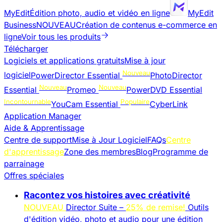
MyEdit
Édition photo, audio et vidéo en ligne
MyEdit
Business
NOUVEAU
Création de contenus e-commerce en
ligne
Voir tous les produits
Télécharger
Logiciels et applications gratuits
Mise à jour
Nouveau
logiciel
PowerDirector Essential
PhotoDirector
Nouveau
Nouveau
Essential
Promeo
PowerDVD Essential
Incontournable
Populaire
YouCam Essential
CyberLink
Application Manager
Aide & Apprentissage
Centre de support
Mise à Jour Logiciel
FAQs
Centre
d'apprentissage
Zone des membres
Blog
Programme de
parrainage
Offres spéciales
Racontez vos histoires avec créativité
NOUVEAU
Director Suite –
25% de remise!
Outils
d'édition vidéo, photo et audio pour une édition