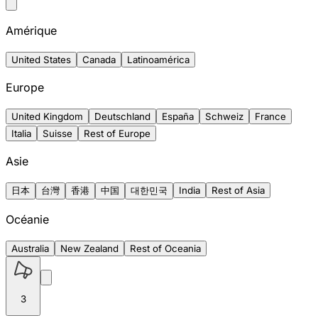
Amérique
United States
Canada
Latinoamérica
Europe
United Kingdom
Deutschland
España
Schweiz
France
Italia
Suisse
Rest of Europe
Asie
日本
台灣
香港
中国
대한민국
India
Rest of Asia
Océanie
Australia
New Zealand
Rest of Oceania
3