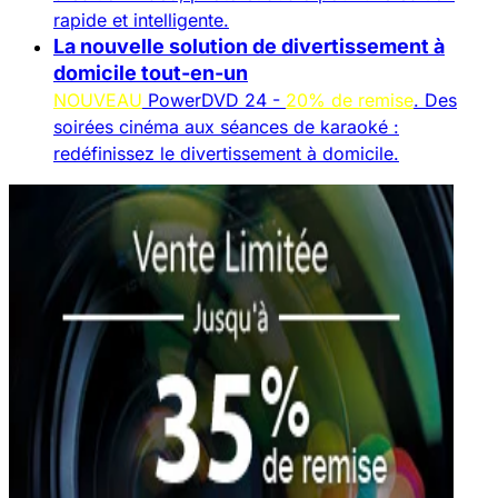
rapide et intelligente.
La nouvelle solution de divertissement à
domicile tout-en-un
NOUVEAU
PowerDVD 24 -
20% de remise
. Des
soirées cinéma aux séances de karaoké :
redéfinissez le divertissement à domicile.