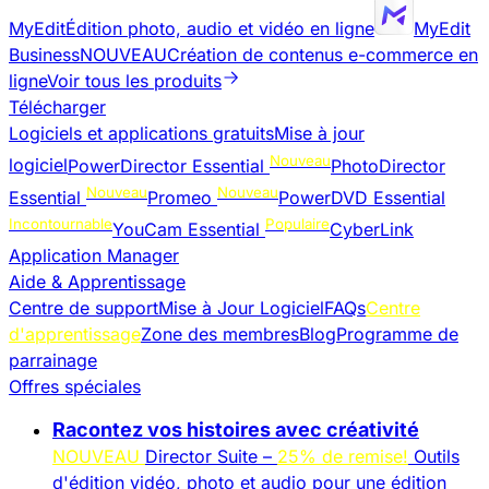
MyEdit
Édition photo, audio et vidéo en ligne
MyEdit
Business
NOUVEAU
Création de contenus e-commerce en
ligne
Voir tous les produits
Télécharger
Logiciels et applications gratuits
Mise à jour
Nouveau
logiciel
PowerDirector Essential
PhotoDirector
Nouveau
Nouveau
Essential
Promeo
PowerDVD Essential
Incontournable
Populaire
YouCam Essential
CyberLink
Application Manager
Aide & Apprentissage
Centre de support
Mise à Jour Logiciel
FAQs
Centre
d'apprentissage
Zone des membres
Blog
Programme de
parrainage
Offres spéciales
Racontez vos histoires avec créativité
NOUVEAU
Director Suite –
25% de remise!
Outils
d'édition vidéo, photo et audio pour une édition