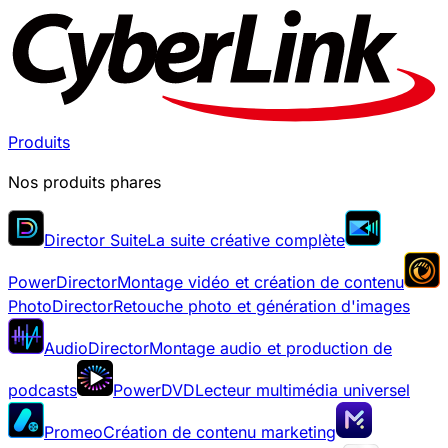
Produits
Nos produits phares
Director Suite
La suite créative complète
PowerDirector
Montage vidéo et création de contenu
PhotoDirector
Retouche photo et génération d'images
AudioDirector
Montage audio et production de
podcasts
PowerDVD
Lecteur multimédia universel
Promeo
Création de contenu marketing